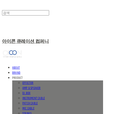
아이콘 큐레이션 컴퍼니
ABOUT
BRAND
PRODUCT
EFFECTOR
AMP & SPEAKER
D.I. BOX
INSTRUMENT CABLE
PATCH CABLE
MIC CABLE
STRINGS