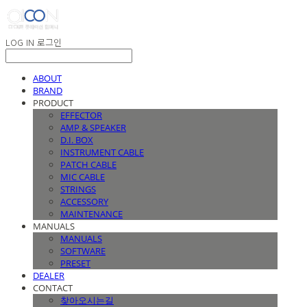
LOG IN
로그인
ABOUT
BRAND
PRODUCT
EFFECTOR
AMP & SPEAKER
D.I. BOX
INSTRUMENT CABLE
PATCH CABLE
MIC CABLE
STRINGS
ACCESSORY
MAINTENANCE
MANUALS
MANUALS
SOFTWARE
PRESET
DEALER
CONTACT
찾아오시는길