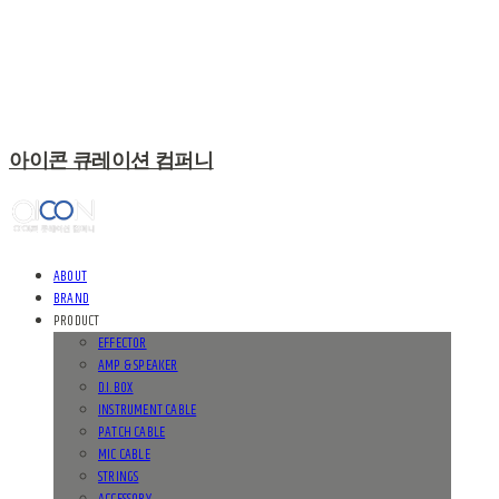
아이콘 큐레이션 컴퍼니
ABOUT
BRAND
PRODUCT
EFFECTOR
AMP & SPEAKER
D.I. BOX
INSTRUMENT CABLE
PATCH CABLE
MIC CABLE
STRINGS