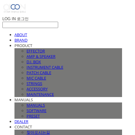
LOG IN
로그인
ABOUT
BRAND
PRODUCT
EFFECTOR
AMP & SPEAKER
D.I. BOX
INSTRUMENT CABLE
PATCH CABLE
MIC CABLE
STRINGS
ACCESSORY
MAINTENANCE
MANUALS
MANUALS
SOFTWARE
PRESET
DEALER
CONTACT
찾아오시는길