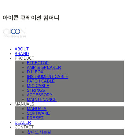
아이콘 큐레이션 컴퍼니
ABOUT
BRAND
PRODUCT
EFFECTOR
AMP & SPEAKER
D.I. BOX
INSTRUMENT CABLE
PATCH CABLE
MIC CABLE
STRINGS
ACCESSORY
MAINTENANCE
MANUALS
MANUALS
SOFTWARE
PRESET
DEALER
CONTACT
찾아오시는길