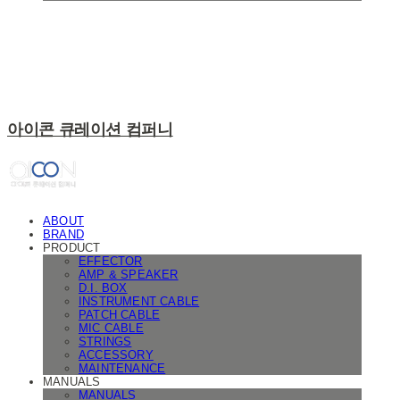
아이콘 큐레이션 컴퍼니
ABOUT
BRAND
PRODUCT
EFFECTOR
AMP & SPEAKER
D.I. BOX
INSTRUMENT CABLE
PATCH CABLE
MIC CABLE
STRINGS
ACCESSORY
MAINTENANCE
MANUALS
MANUALS