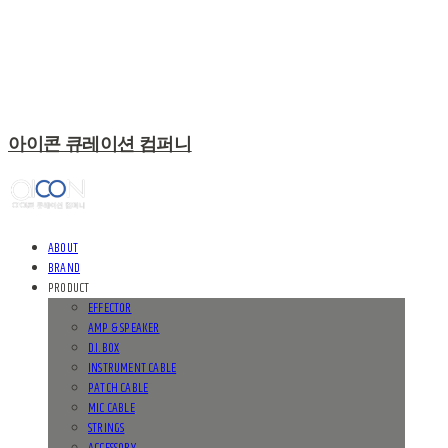
아이콘 큐레이션 컴퍼니
ABOUT
BRAND
PRODUCT
EFFECTOR
AMP & SPEAKER
D.I. BOX
INSTRUMENT CABLE
PATCH CABLE
MIC CABLE
STRINGS