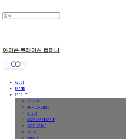
아이콘 큐레이션 컴퍼니
ABOUT
BRAND
PRODUCT
EFFECTOR
AMP & SPEAKER
D.I. BOX
INSTRUMENT CABLE
PATCH CABLE
MIC CABLE
STRINGS