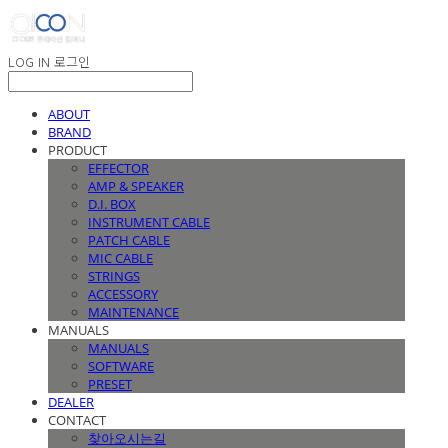
LOG IN
로그인
ABOUT
BRAND
PRODUCT
EFFECTOR
AMP & SPEAKER
D.I. BOX
INSTRUMENT CABLE
PATCH CABLE
MIC CABLE
STRINGS
ACCESSORY
MAINTENANCE
MANUALS
MANUALS
SOFTWARE
PRESET
DEALER
CONTACT
찾아오시는길