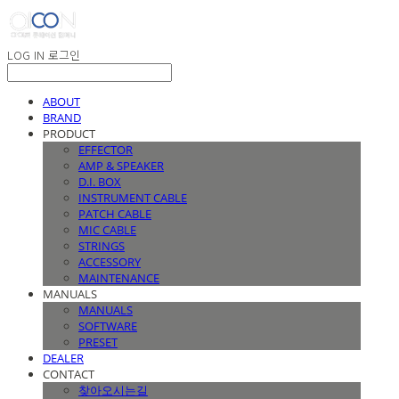
LOG IN
로그인
ABOUT
BRAND
PRODUCT
EFFECTOR
AMP & SPEAKER
D.I. BOX
INSTRUMENT CABLE
PATCH CABLE
MIC CABLE
STRINGS
ACCESSORY
MAINTENANCE
MANUALS
MANUALS
SOFTWARE
PRESET
DEALER
CONTACT
찾아오시는길