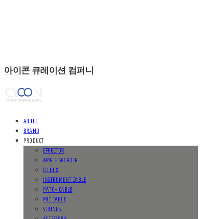
아이콘 큐레이션 컴퍼니
ABOUT
BRAND
PRODUCT
EFFECTOR
AMP & SPEAKER
D.I. BOX
INSTRUMENT CABLE
PATCH CABLE
MIC CABLE
STRINGS