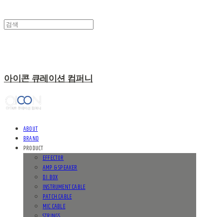
아이콘 큐레이션 컴퍼니
ABOUT
BRAND
PRODUCT
EFFECTOR
AMP & SPEAKER
D.I. BOX
INSTRUMENT CABLE
PATCH CABLE
MIC CABLE
STRINGS